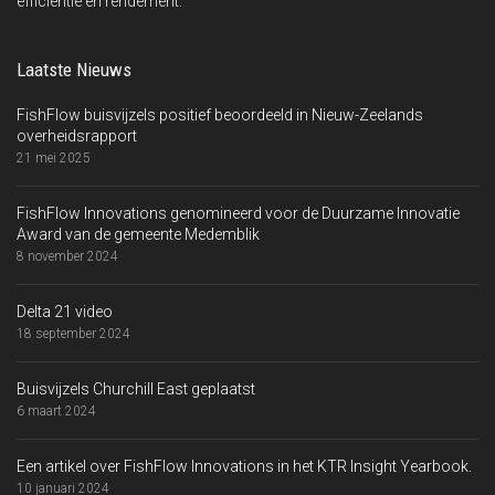
efficiëntie en rendement.
Laatste Nieuws
FishFlow buisvijzels positief beoordeeld in Nieuw-Zeelands
overheidsrapport
21 mei 2025
FishFlow Innovations genomineerd voor de Duurzame Innovatie
Award van de gemeente Medemblik
8 november 2024
Delta 21 video
18 september 2024
Buisvijzels Churchill East geplaatst
6 maart 2024
Een artikel over FishFlow Innovations in het KTR Insight Yearbook.
10 januari 2024