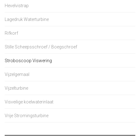
Hevelvistrap
Lagedruk Waterturbine
Rifkorf
Stille Scheepsschroef / Boegschroef
Stroboscoop Viswering
Vijzelgemaal
Vijzelturbine
Visveilige koelwaterinlaat
Vrije Stromingsturbine