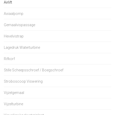
Airlift
Axiaalpomp
Gemaalvispassage
Hevelvistrap
Lagedruk Waterturbine
Rifkorf
Stille Scheepsschroef / Boegschroef
Stroboscoop Viswering
Vijzelgemaal
Vijzelturbine