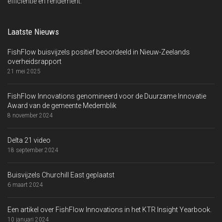
efficiëntie en rendement.
Laatste Nieuws
FishFlow buisvijzels positief beoordeeld in Nieuw-Zeelands
overheidsrapport
21 mei 2025
FishFlow Innovations genomineerd voor de Duurzame Innovatie
Award van de gemeente Medemblik
8 november 2024
Delta 21 video
18 september 2024
Buisvijzels Churchill East geplaatst
6 maart 2024
Een artikel over FishFlow Innovations in het KTR Insight Yearbook.
10 januari 2024